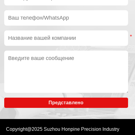
20
100
52
5.3
107
10.9
120
52
5.3
113
11.5
160
52
5.3
120
12.2
50
51
5.2
127
13
80
82
8.4
178
18
25
100
87
8.9
204
21
120
87
8.9
217
22
Представлено
50
99
10
281
29
80
153
16
395
40
Copyright@2025
Suzhou Honpine Precision Industry