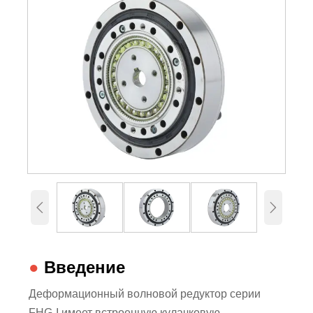


●
Введение
Деформационный волновой редуктор серии
FHG-I имеет встроенную кулачковую