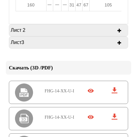
160
一
一
一
31
47
67
105
Лист 2

Лист3

Таблица моментных нагрузок для серии
FHT(FHG)
Мгновенное
Скачать (3D /PDF)
Значение
Модель
допустимое
дизайна
значение


FHG-14-XX-U-I
Мбди 41 Нм
Мб макс 80 Нм
Ftdi270N
Фт макс 490 Н
FHG-14


Д
FHG-14-XX-U-I
Допустимый
До 270N
F a max 490N
Номинальный
пик
крутящий