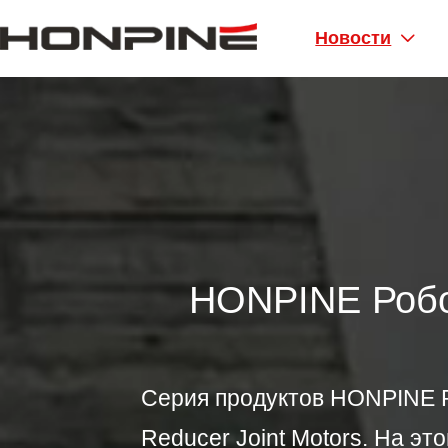
Новости

HONPINE Робо
Серия продуктов HONPINE Rob
Reducer Joint Motors. На э