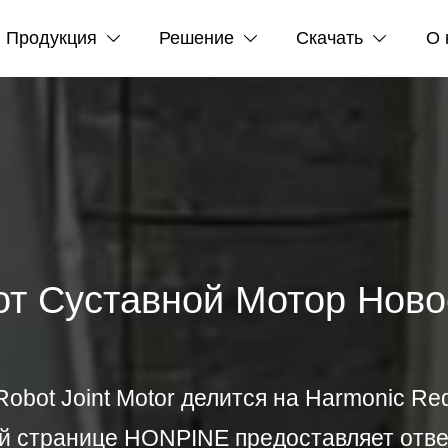
Продукция
Решение
Скачать
О 



т Суставной Мотор Ново
ot Joint Motor делится на Harmonic Redu
той странице HONPINE предоставляет отв