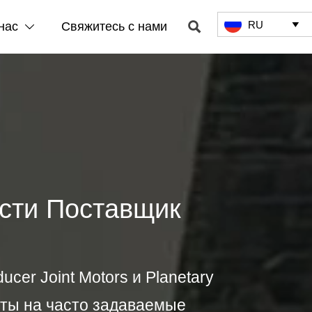
RU

нас
Свяжитесь с нами


сти Поставщик
cer Joint Motors и Planetary
еты на часто задаваемые