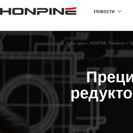
Новости


Вы здесь:
HONPINE Precision
>
П
Прец
редукто