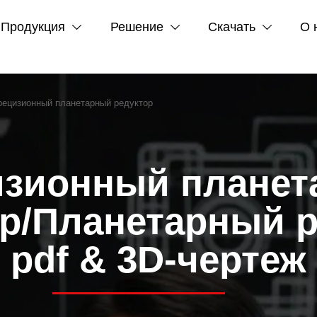
Продукция
Решение
Скачать
О 



рецизионный планетарный редуктор
изионный планет
р/Планетарный 
pdf & 3D-чертеж