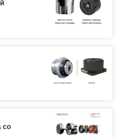
ий
 со