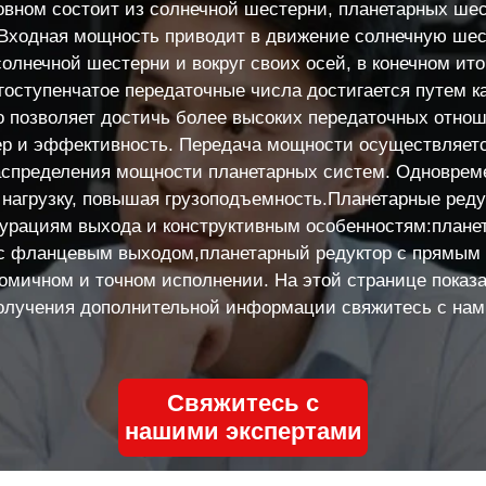
овном состоит из солнечной шестерни, планетарных шест
. Входная мощность приводит в движение солнечную шес
олнечной шестерни и вокруг своих осей, в конечном ит
гоступенчатое передаточные числа достигается путем к
о позволяет достичь более высоких передаточных отнош
р и эффективность. Передача мощности осуществляетс
аспределения мощности планетарных систем. Одноврем
 нагрузку, повышая грузоподъемность.Планетарные ред
урациям выхода и конструктивным особенностям:планет
 с фланцевым выходом,планетарный редуктор с прямым
омичном и точном исполнении. На этой странице показа
олучения дополнительной информации свяжитесь с нам
Свяжитесь с
нашими экспертами