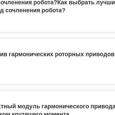
 сочленения робота?Как выбрать лучш
д сочленения робота?
тив гармонических роторных приводов
тный модуль гармонического привода
ком крутящего момента