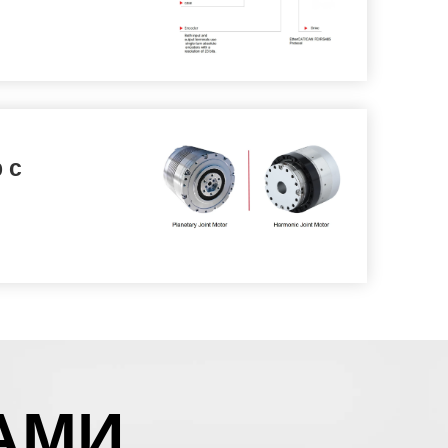
 с
АМИ