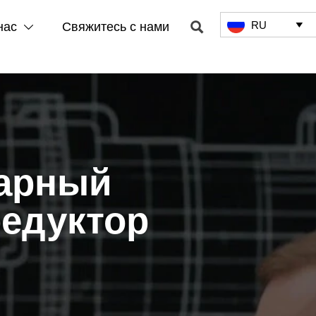
RU

нас
Свяжитесь с нами


арный
редуктор