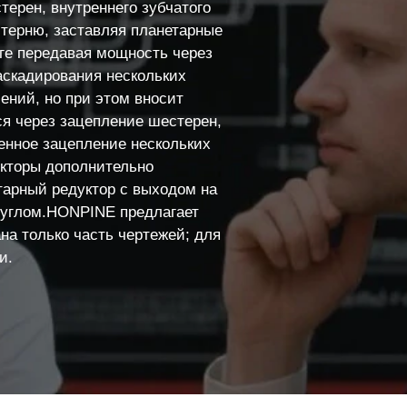
ерен, внутреннего зубчатого
терню, заставляя планетарные
оге передавая мощность через
аскадирования нескольких
ений, но при этом вносит
я через зацепление шестерен,
енное зацепление нескольких
укторы дополнительно
арный редуктор с выходом на
 углом.HONPINE предлагает
на только часть чертежей; для
и.