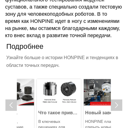
суставов, а также специально создали тестовую
зону для человекоподобных роботов. В то
время как HONPINE идет в ногу с изменениями
на рынке, мы остаемся благодарными каждому,
кто внес вклад в развитие точной передачи.
Подробнее
Узнайте больше о истории HONPINE и тенденциях в
области точных передач.


Что такое привод
Новый завод
Двиг
 DD?
сочленения
HONPINE:
прот
,
В ключевых
HONPINE планирует
В данн
ть
робота?Как
Строим будущее
гарм
ание —
решениях для
открыть новый завод
предс