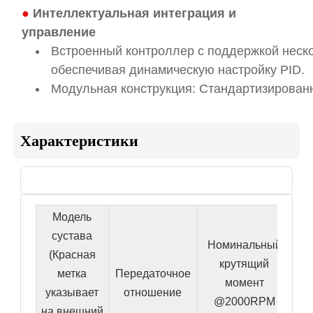
●
Интеллектуальная интеграция и
управление
Встроенный контроллер с поддержкой неско
обеспечивая динамическую настройку PID.
Модульная конструкция: Стандартизирован
Характеристики
Лист 1

Модель
сустава
Номинальный
(Красная
крутящий
метка
Передаточное
кр
момент
указывает
отношение
@2000RPM
на внешний