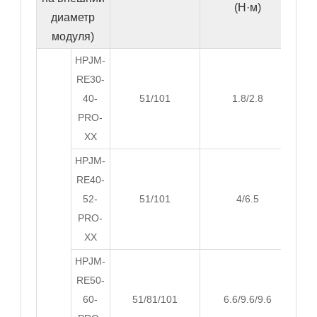
(Н·м)
диаметр
модуля)
HPJM-
RE30-
40-
51/101
1.8/2.8
PRO-
XX
HPJM-
RE40-
52-
51/101
4/6.5
PRO-
XX
HPJM-
RE50-
60-
51/81/101
6.6/9.6/9.6