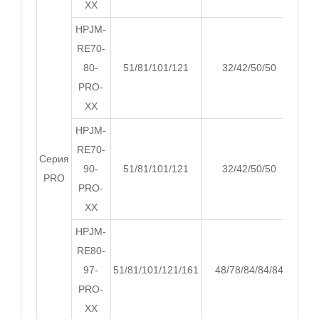
XX
HPJM-
RE70-
80-
51/81/101/121
32/42/50/50
PRO-
XX
HPJM-
RE70-
Серия
90-
51/81/101/121
32/42/50/50
PRO
PRO-
XX
HPJM-
RE80-
97-
51/81/101/121/161
48/78/84/84/84
68.
PRO-
XX