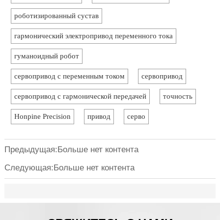
склеив
фиксац
роботизированный сустав
заливки
гармонический электропривод переменного тока
гуманоидный робот
сервопривод с переменным током
сервопривод
сервопривод с гармонической передачей
точность
Honpine Precision
привод
серво
Предыдущая:Больше нет контента
Следующая:Больше нет контента