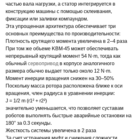
частью вала нагрузки, а статор интегрируется в
конструкцию машины с помощью склеивания,
фиксации или заливки компаундом.
Эта упрощенная архитектура обеспечивает три
основных преимущества по производительности:
Плотность крутящего момента увеличена в 2–4 раза
При том же объеме KBM-45 может обеспечивать
непрерывный крутящий момент 54 N·m, тогда как
обычный
серво
привод
в корпусе аналогичного
размера обычно выдает только около 12 N·m.
Момент инерции вращения снижен на 30–50%
Поскольку масса ротора расположена ближе к оси
вращения, член радиуса в уравнении инерции:
J = 1/2 m (r1² + r2²)
значительно уменьшается, что позволяет суставам
роботов выполнять быстрые аварийные остановки на
180° за 0.3 секунды.
Жесткость системы увеличена в 2 раза
За счет устранения муфт и снижения сложности