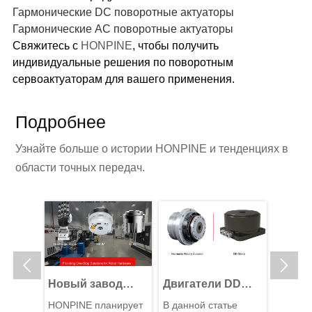
Гармонические DC поворотные актуаторы
Гармонические AC поворотные актуаторы
Свяжитесь с
HONPINE
, чтобы получить
индивидуальные решения по поворотным
сервоактуаторам для вашего применения.
Подробнее
Узнайте больше о истории HONPINE и тенденциях в
области точных передач.


привод
Новый завод
Двигатели DD
Поче
HONPINE:
против
гармо
HONPINE планирует
В данной статье
Гармон